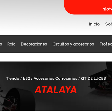
slo
Inicio
Sob
s
Raid
Decoraciones
Circuitos y accesorios
Trofe
Tienda
/
1/32
/
Accesorios Carrocerias
/ KIT DE LUCES
ATALAYA