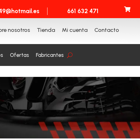

t49@hotmail.es
661 632 471
re nosotros
Tienda
Mi cuenta
Contacto
os
Ofertas
Fabricantes