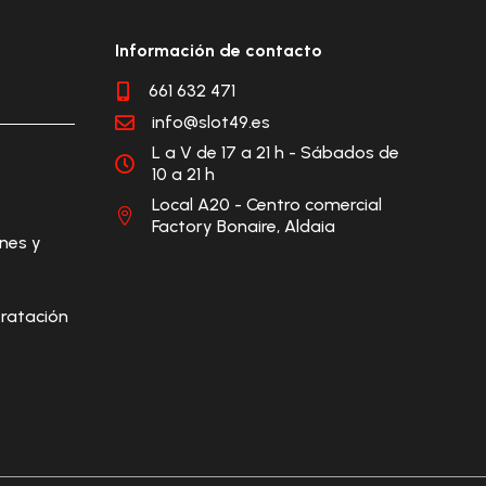
Información de contacto
661 632 471

info@slot49.es

L a V de 17 a 21 h - Sábados de

10 a 21 h
Local A20 - Centro comercial

Factory Bonaire, Aldaia
ones y
ratación