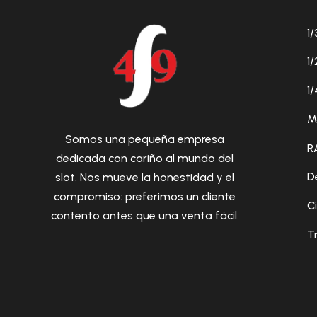
1/
1/
1/
M
Somos una pequeña empresa
R
dedicada con cariño al mundo del
D
slot. Nos mueve la honestidad y el
compromiso: preferimos un cliente
C
contento antes que una venta fácil.
T