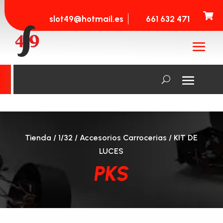

slot49@hotmail.es
661 632 471
Tienda
/
1/32
/
Accesorios Carrocerias
/ KIT DE
LUCES
PKS