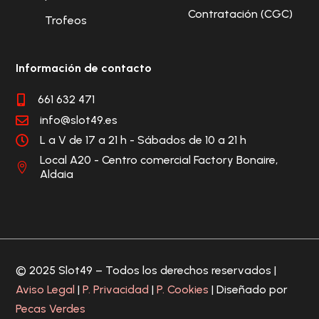
Contratación (CGC)
Trofeos
Información de contacto
661 632 471

info@slot49.es

L a V de 17 a 21 h - Sábados de 10 a 21 h

Local A20 - Centro comercial Factory Bonaire,

Aldaia
© 2025 Slot49 – Todos los derechos reservados |
Aviso Legal
|
P. Privacidad
|
P. Cookies
| Diseñado por
Pecas Verdes