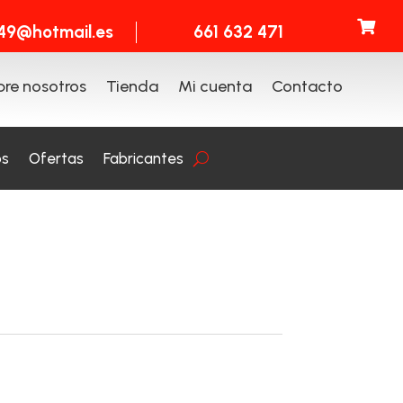

t49@hotmail.es
661 632 471
re nosotros
Tienda
Mi cuenta
Contacto
os
Ofertas
Fabricantes