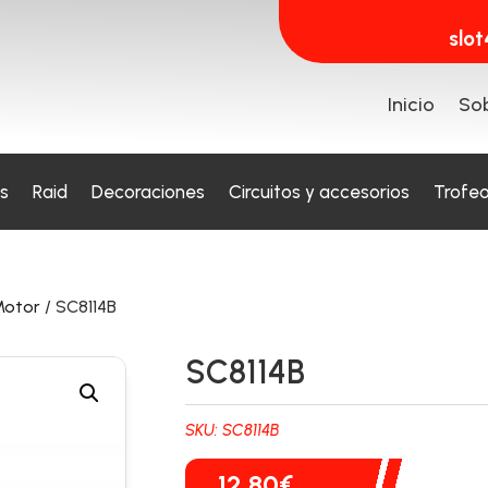
slo
Inicio
Sob
s
Raid
Decoraciones
Circuitos y accesorios
Trofe
Motor
/ SC8114B
SC8114B
SKU:
SC8114B
12,80
€