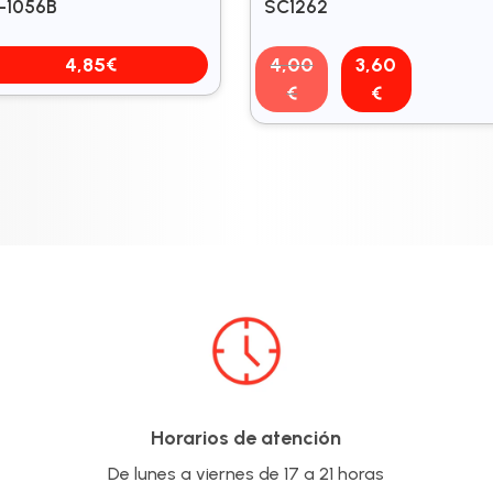
-1056B
SC1262
El
El
4,85
€
4,00
3,60
precio
precio
€
€
original
actual
era:
es:
4,00€.
3,60€.
Horarios de atención
De lunes a viernes de 17 a 21 horas