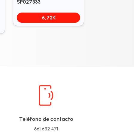
SP027333
6,72
€
Teléfono de contacto
661 632 471