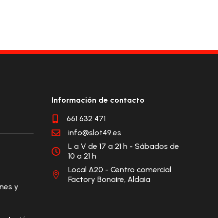
Información de contacto
661 632 471

info@slot49.es

L a V de 17 a 21 h - Sábados de

10 a 21 h
Local A20 - Centro comercial

Factory Bonaire, Aldaia
ones y