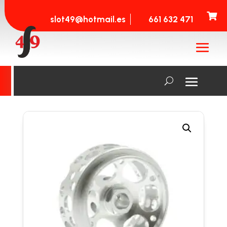

slot49@hotmail.es
661 632 471