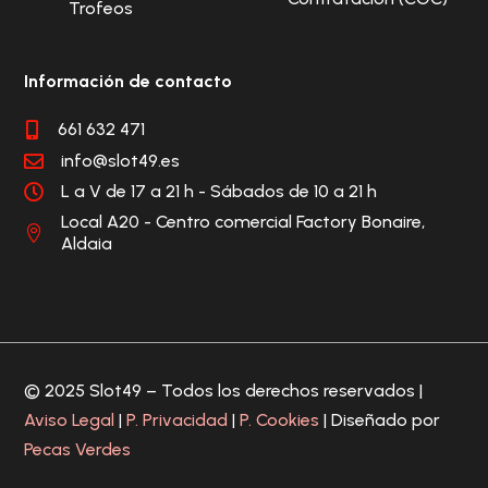
Trofeos
Información de contacto
661 632 471

info@slot49.es

L a V de 17 a 21 h - Sábados de 10 a 21 h

Local A20 - Centro comercial Factory Bonaire,

Aldaia
© 2025 Slot49 – Todos los derechos reservados |
Aviso Legal
|
P. Privacidad
|
P. Cookies
| Diseñado por
Pecas Verdes