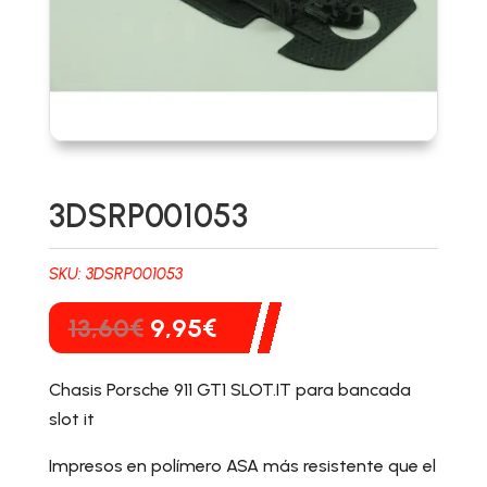
3DSRP001053
SKU:
3DSRP001053
El
El
13,60
€
9,95
€
precio
precio
original
actual
Chasis Porsche 911 GT1 SLOT.IT para bancada
era:
es:
slot it
13,60€.
9,95€.
Impresos en polímero ASA más resistente que el