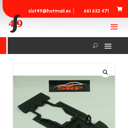

slot49@hotmail.es
661 632 471