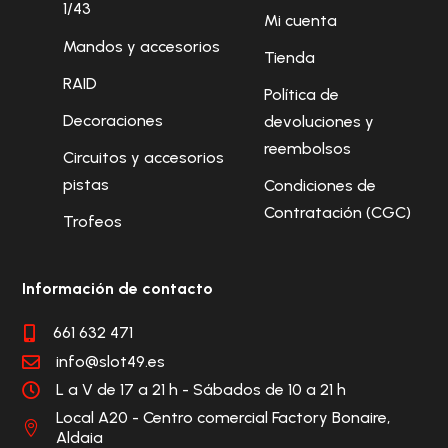
1/43
Mi cuenta
Mandos y accesorios
Tienda
RAID
Política de
Decoraciones
devoluciones y
reembolsos
Circuitos y accesorios
pistas
Condiciones de
Contratación (CGC)
Trofeos
Información de contacto
661 632 471

info@slot49.es

L a V de 17 a 21 h - Sábados de 10 a 21 h

Local A20 - Centro comercial Factory Bonaire,

Aldaia