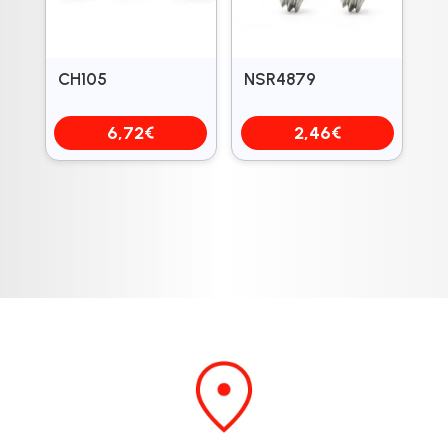
CH105
NSR4879
6,72
€
2,46
€