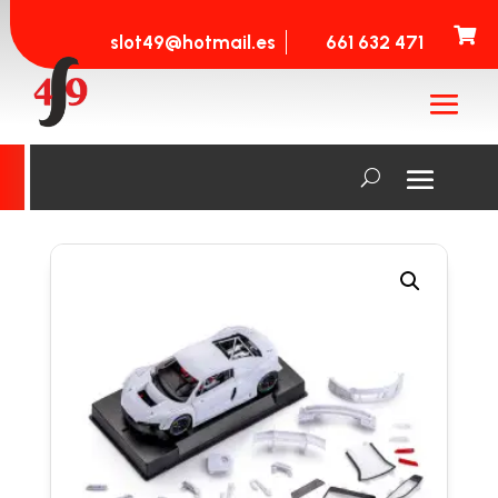

slot49@hotmail.es
661 632 471