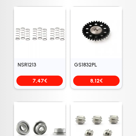
NSR1213
GS1832PL
7,47
€
8,12
€