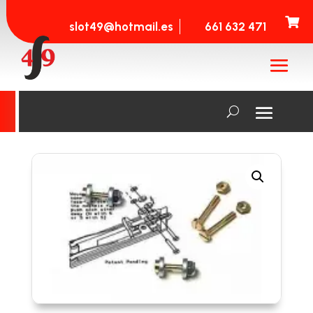

slot49@hotmail.es
661 632 471