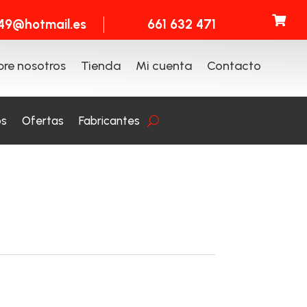

t49@hotmail.es
661 632 471
re nosotros
Tienda
Mi cuenta
Contacto
os
Ofertas
Fabricantes