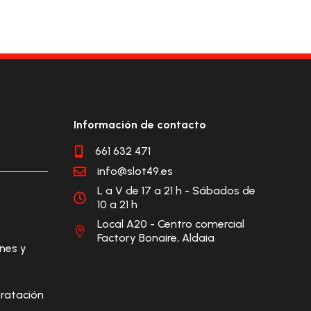
Información de contacto
661 632 471

info@slot49.es

L a V de 17 a 21 h - Sábados de

10 a 21 h
Local A20 - Centro comercial

Factory Bonaire, Aldaia
ones y
ratación