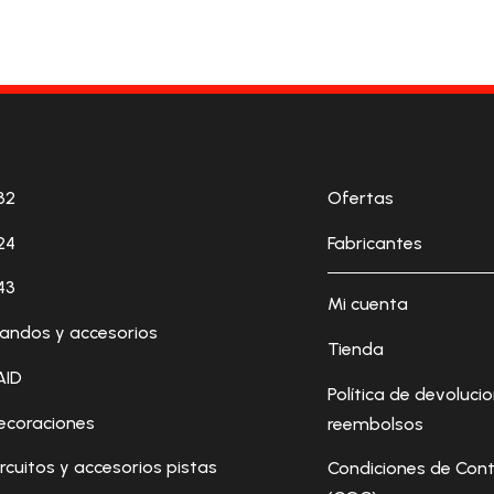
32
Ofertas
24
Fabricantes
43
Mi cuenta
andos y accesorios
Tienda
AID
Política de devoluci
ecoraciones
reembolsos
ircuitos y accesorios pistas
Condiciones de Cont