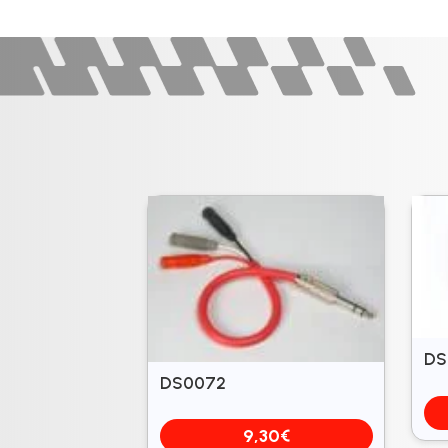
DS
DS0072
9,30
€