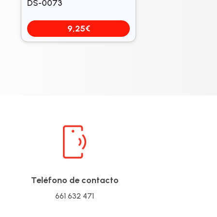
DS-0073
9,25
€
Teléfono de contacto
661 632 471