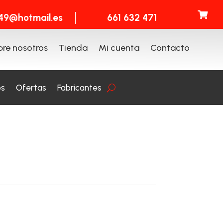

t49@hotmail.es
661 632 471
re nosotros
Tienda
Mi cuenta
Contacto
os
Ofertas
Fabricantes