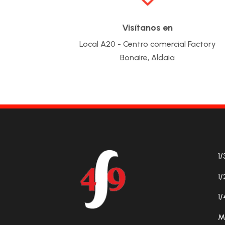
Visítanos en
Local A20 - Centro comercial Factory
Bonaire, Aldaia
1/
1/
1/
M