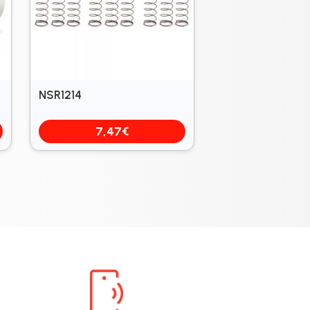
NSR1214
7,47
€