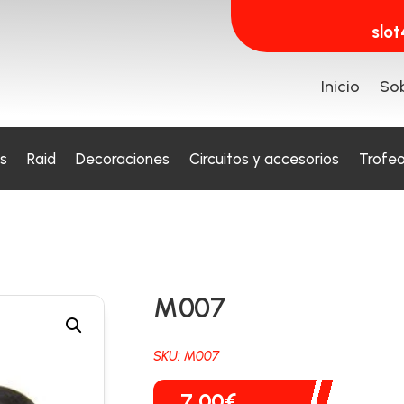
slo
Inicio
Sob
s
Raid
Decoraciones
Circuitos y accesorios
Trofe
M007
SKU:
M007
7,00
€