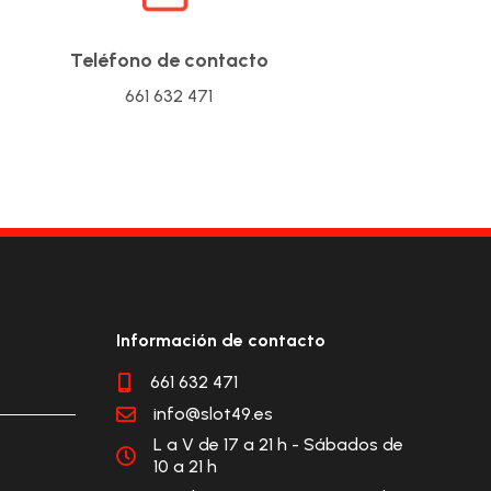
Teléfono de contacto
661 632 471
Información de contacto
661 632 471

info@slot49.es

L a V de 17 a 21 h - Sábados de

10 a 21 h