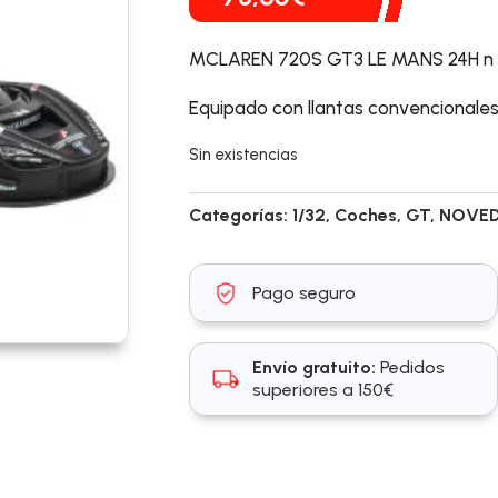
MCLAREN 720S GT3 LE MANS 24H n 
Equipado con llantas convencional
Sin existencias
Categorías:
1/32
,
Coches
,
GT
,
NOVE
Pago seguro
Envío gratuito:
Pedidos
superiores a 150€