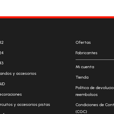
32
Ofertas
24
Fabricantes
43
Mi cuenta
andos y accesorios
Tienda
AID
Política de devoluci
ecoraciones
reembolsos
ircuitos y accesorios pistas
Condiciones de Cont
(CGC)