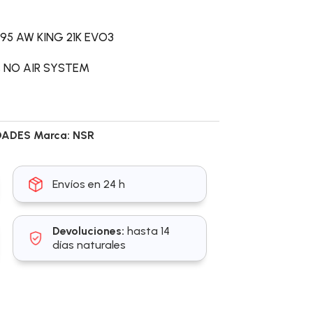
95 AW KING 21K EVO3
es NO AIR SYSTEM
DADES
Marca:
NSR
Envíos en 24 h
Devoluciones:
hasta 14
días naturales