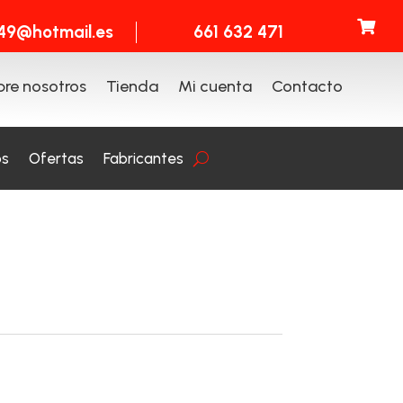

t49@hotmail.es
661 632 471
re nosotros
Tienda
Mi cuenta
Contacto
os
Ofertas
Fabricantes