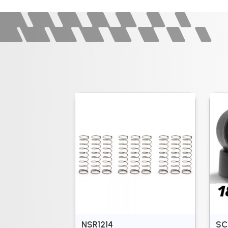
NSR1214
SC