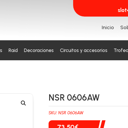
slo
Inicio
Sob
s
Raid
Decoraciones
Circuitos y accesorios
Trofe
NSR 0606AW
SKU:
NSR 0606AW
73,50
€