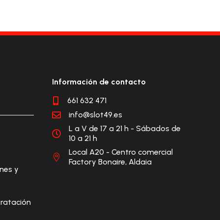
Información de contacto
661 632 471

info@slot49.es

L a V de 17 a 21 h - Sábados de

10 a 21 h
Local A20 - Centro comercial

Factory Bonaire, Aldaia
ones y
ratación