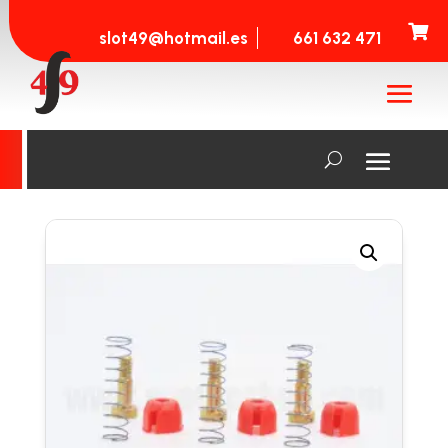

slot49@hotmail.es
661 632 471