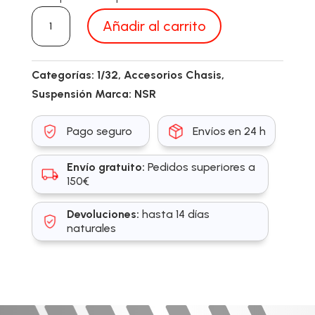
NSR
Añadir al carrito
1276H
cantidad
Categorías:
1/32
,
Accesorios Chasis
,
Suspensión
Marca:
NSR
Pago seguro
Envíos en 24 h
Envío gratuito:
Pedidos superiores a
150€
Devoluciones:
hasta 14 días
naturales