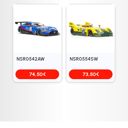
NSR0542AW
NSR0554SW
74,50
€
73,50
€