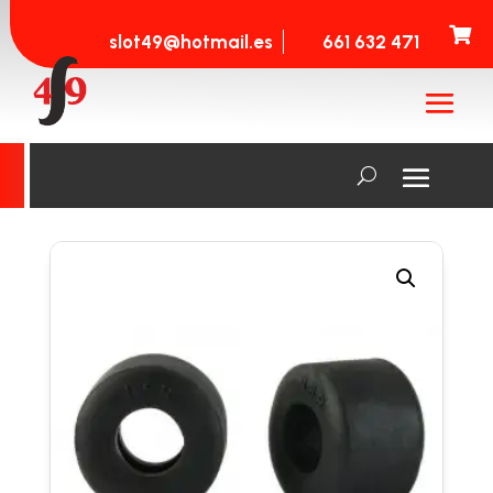

slot49@hotmail.es
661 632 471