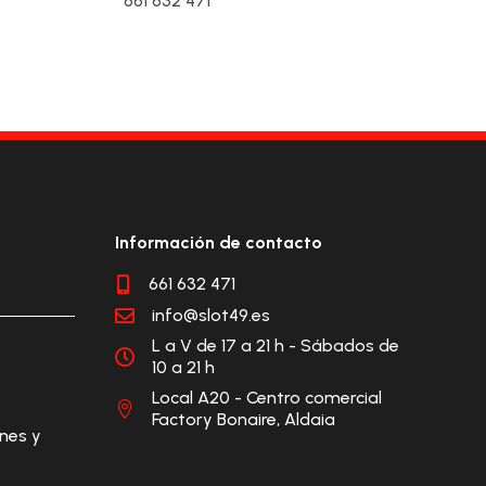
661 632 471
Información de contacto
661 632 471

info@slot49.es

L a V de 17 a 21 h - Sábados de

10 a 21 h
Local A20 - Centro comercial

Factory Bonaire, Aldaia
ones y