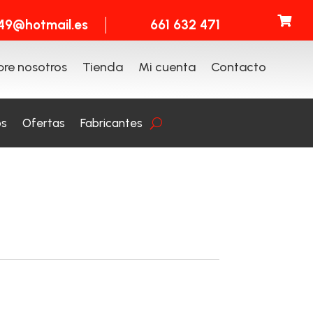

t49@hotmail.es
661 632 471
re nosotros
Tienda
Mi cuenta
Contacto
os
Ofertas
Fabricantes