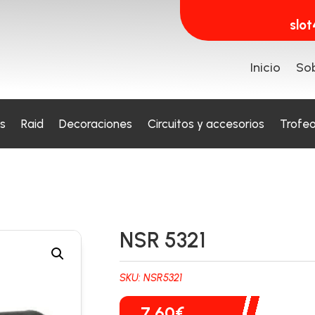
slo
Inicio
Sob
s
Raid
Decoraciones
Circuitos y accesorios
Trofe
NSR 5321
SKU:
NSR5321
7,60
€