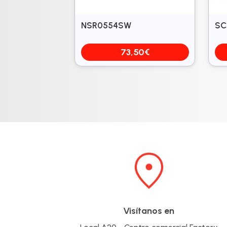
NSR0554SW
SC
73,50
€
Visítanos en