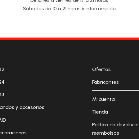
De lunes a viernes de 17 a 21 horas
Sábados de 10 a 21 horas ininterrumpida
32
Ofertas
24
Fabricantes
43
Mi cuenta
andos y accesorios
Tienda
AID
Política de devoluci
ecoraciones
reembolsos