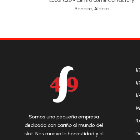
Local A20 - Centro comercial Factory
Bonaire, Aldaia
1/
1/
1/
M
Somos una pequeña empresa
R
dedicada con cariño al mundo del
D
slot. Nos mueve la honestidad y el