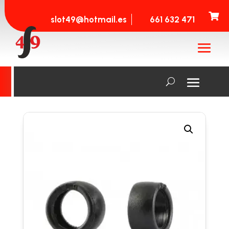

slot49@hotmail.es
661 632 471