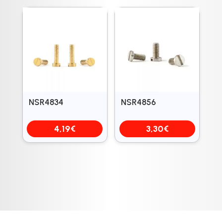
NSR4834
NSR4856
4,19
€
3,30
€