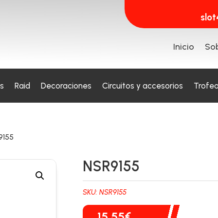
slo
Inicio
Sob
s
Raid
Decoraciones
Circuitos y accesorios
Trofe
9155
NSR9155
SKU:
NSR9155
15,55
€