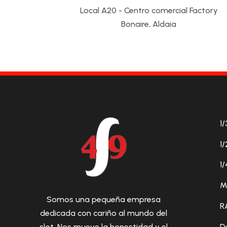
Local A20 - Centro comercial Factory
Bonaire, Aldaia
1/
1/
1/
M
Somos una pequeña empresa
R
dedicada con cariño al mundo del
D
slot. Nos mueve la honestidad y el