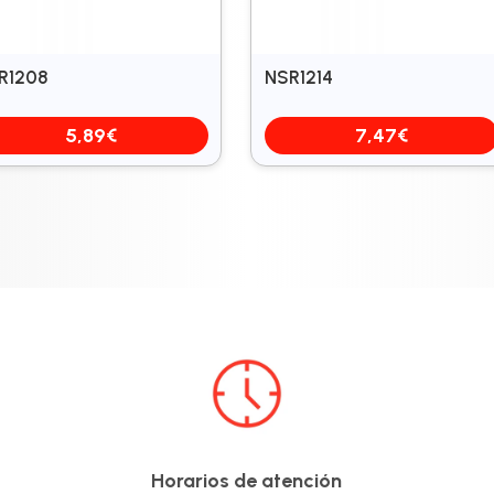
R1208
NSR1214
5,89
€
7,47
€
Horarios de atención