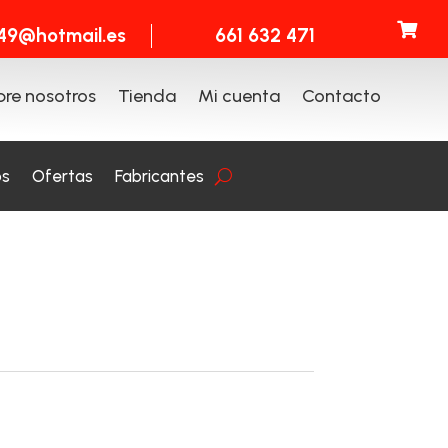

t49@hotmail.es
661 632 471
re nosotros
Tienda
Mi cuenta
Contacto
os
Ofertas
Fabricantes