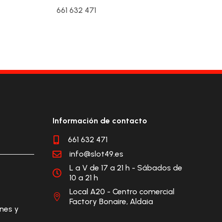
661 632 471
Información de contacto
661 632 471

info@slot49.es

L a V de 17 a 21 h - Sábados de

10 a 21 h
Local A20 - Centro comercial

Factory Bonaire, Aldaia
ones y