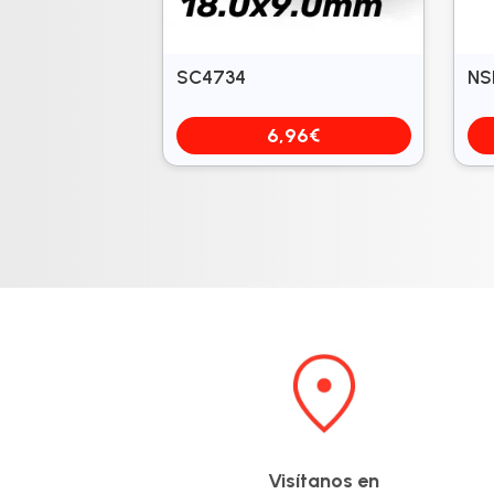
SC4734
NS
6,96
€
Visítanos en