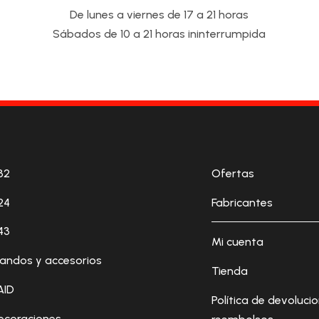
De lunes a viernes de 17 a 21 horas
Sábados de 10 a 21 horas ininterrumpida
32
Ofertas
24
Fabricantes
43
Mi cuenta
andos y accesorios
Tienda
AID
Política de devoluci
ecoraciones