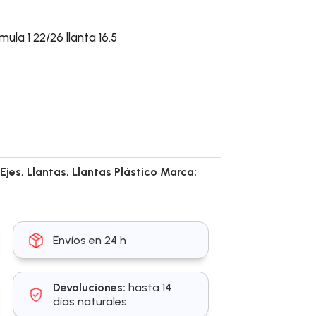
ula 1 22/26 llanta 16.5
,
Ejes
,
Llantas
,
Llantas Plástico
Marca:
Envíos en 24 h
Devoluciones:
hasta 14
días naturales