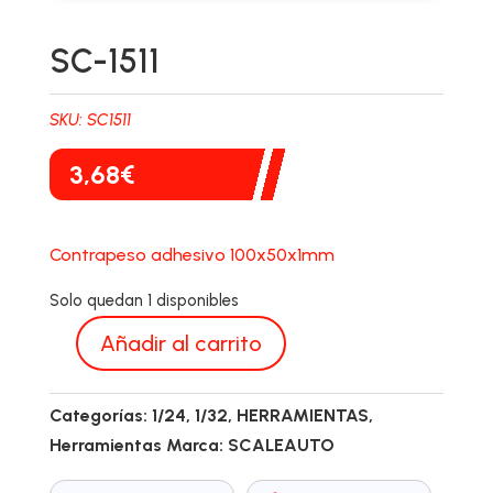
SC-1511
SKU:
SC1511
3,68
€
Contrapeso adhesivo 100x50x1mm
Solo quedan 1 disponibles
Añadir al carrito
SC-
1511
Categorías:
1/24
,
1/32
,
HERRAMIENTAS
,
cantidad
Herramientas
Marca:
SCALEAUTO