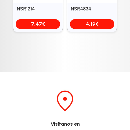
NSR1214
NSR4834
7,47
€
4,19
€
Visítanos en