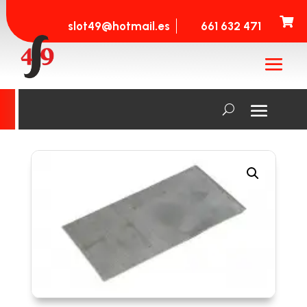

slot49@hotmail.es
661 632 471