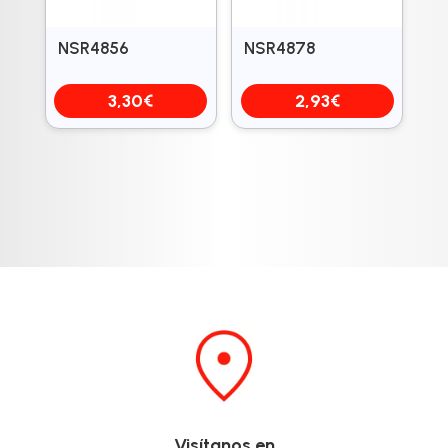
NSR4856
NSR4878
3,30
€
2,93
€
Visítanos en