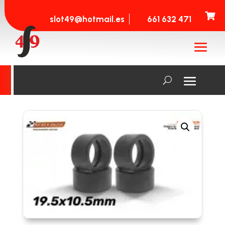

slot49@hotmail.es
661 632 471