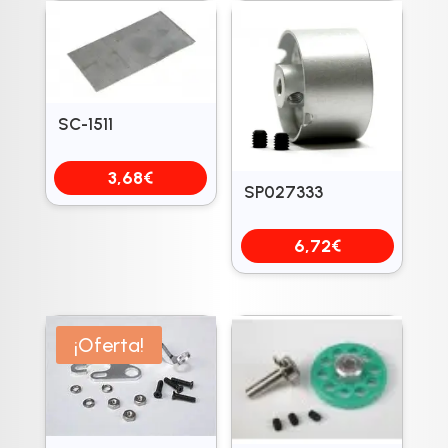
SC-1511
3,68
€
SP027333
6,72
€
¡Oferta!