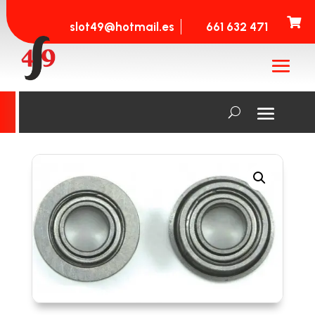

slot49@hotmail.es
661 632 471