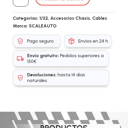
cantidad
Categorías:
1/32
,
Accesorios Chasis
,
Cables
Marca:
SCALEAUTO
Pago seguro
Envíos en 24 h
Envío gratuito:
Pedidos superiores a
150€
Devoluciones:
hasta 14 días
naturales