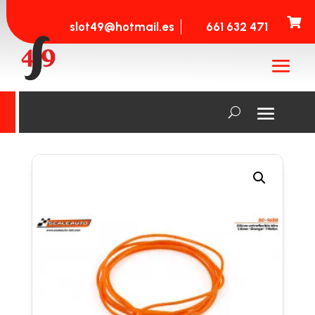

slot49@hotmail.es
661 632 471