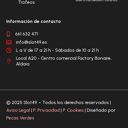
Trofeos
Información de contacto
661 632 471

info@slot49.es

L a V de 17 a 21 h - Sábados de 10 a 21 h

Local A20 - Centro comercial Factory Bonaire,

Aldaia
© 2025 Slot49 – Todos los derechos reservados |
Aviso Legal
|
P. Privacidad
|
P. Cookies
| Diseñado por
Pecas Verdes