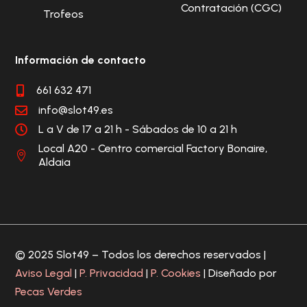
Contratación (CGC)
Trofeos
Información de contacto
661 632 471

info@slot49.es

L a V de 17 a 21 h - Sábados de 10 a 21 h

Local A20 - Centro comercial Factory Bonaire,

Aldaia
© 2025 Slot49 – Todos los derechos reservados |
Aviso Legal
|
P. Privacidad
|
P. Cookies
| Diseñado por
Pecas Verdes