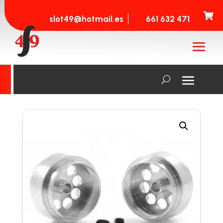

slot49@hotmail.es
661 632 471