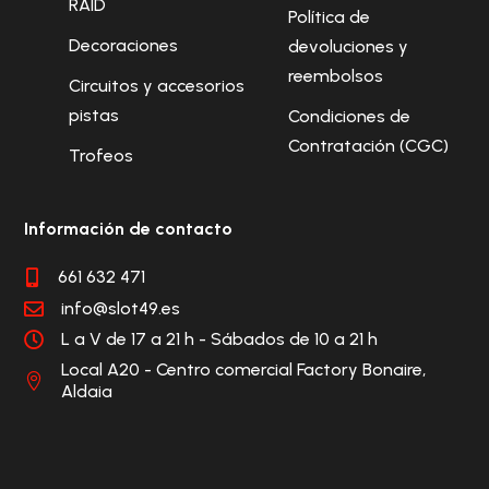
RAID
Política de
Decoraciones
devoluciones y
reembolsos
Circuitos y accesorios
pistas
Condiciones de
Contratación (CGC)
Trofeos
Información de contacto
661 632 471

info@slot49.es

L a V de 17 a 21 h - Sábados de 10 a 21 h

Local A20 - Centro comercial Factory Bonaire,

Aldaia