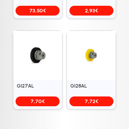
73,50
€
2,93
€
GI27AL
GI28AL
7,70
€
7,72
€