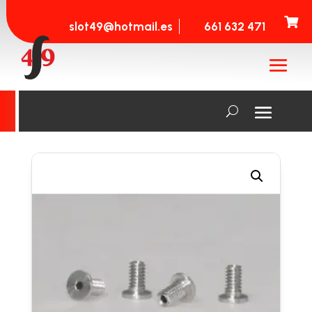

slot49@hotmail.es
661 632 471