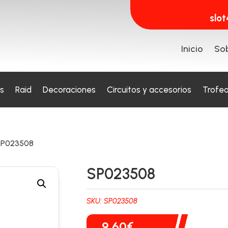
slo
Inicio
Sob
s
Raid
Decoraciones
Circuitos y accesorios
Trofe
SP023508
SP023508
SKU:
SP023508
9,60
€