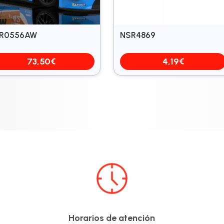
R0556AW
NSR4869
73,50
€
4,19
€
Horarios de atención