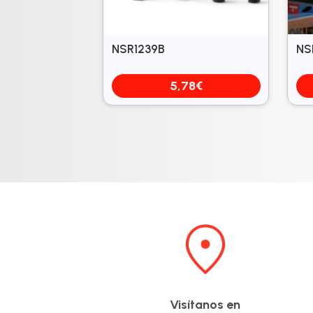
NSR1239B
NS
5,78
€
Visítanos en