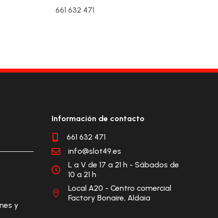
661 632 471
Información de contacto
661 632 471

info@slot49.es

L a V de 17 a 21 h - Sábados de

10 a 21 h
Local A20 - Centro comercial

Factory Bonaire, Aldaia
ones y