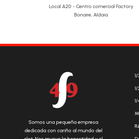
Local A20 - Centro comercial Factory
Bonaire, Aldaia
1/
1/
1/
M
Somos una pequeña empresa
R
dedicada con cariño al mundo del
D
slot. Nos mueve la honestidad y el