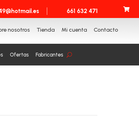

t49@hotmail.es
661 632 471
re nosotros
Tienda
Mi cuenta
Contacto
os
Ofertas
Fabricantes