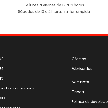
De lunes a viernes de 17 a 21 horas
Sábados de 10 a 21 horas ininterrumpida
32
Ofertas
24
Fabricantes
43
Mi cuenta
andos y accesorios
Tienda
AID
Política de devoluci
ecoraciones