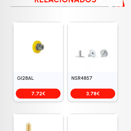
GI28AL
NSR4857
7,72
€
3,78
€