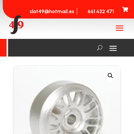

slot49@hotmail.es
661 632 471