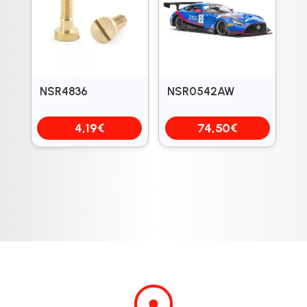
NSR4836
NSR0542AW
4,19
€
74,50
€