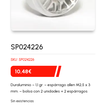
SP024226
SKU:
SP024226
10,48
€
Duraluminio – 1,1 gr. – espárrago allen M2,5 x 3
mm. – bolsa con 2 unidades + 2 espárragos
Sin existencias