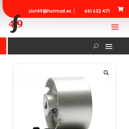

slot49@hotmail.es
661 632 471