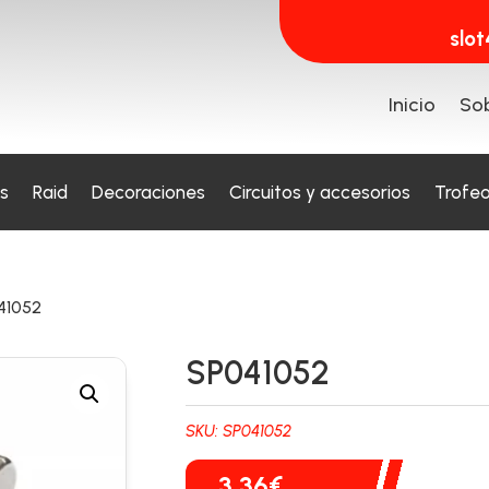
slo
Inicio
Sob
s
Raid
Decoraciones
Circuitos y accesorios
Trofe
41052
SP041052
SKU:
SP041052
3,36
€