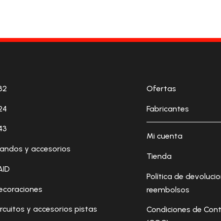
32
Ofertas
24
Fabricantes
43
Mi cuenta
andos y accesorios
Tienda
AID
Política de devoluci
ecoraciones
reembolsos
ircuitos y accesorios pistas
Condiciones de Cont