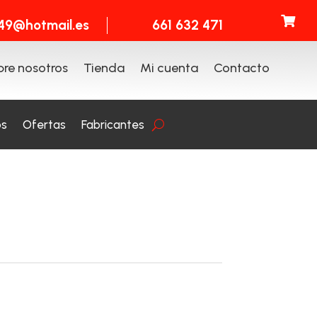

t49@hotmail.es
661 632 471
re nosotros
Tienda
Mi cuenta
Contacto
os
Ofertas
Fabricantes