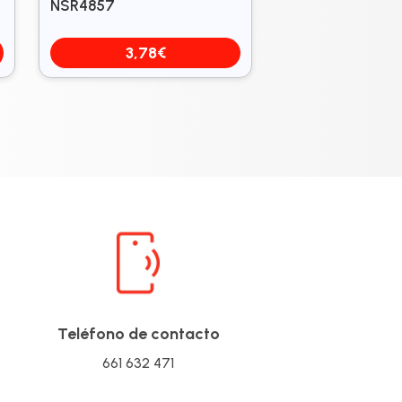
NSR4857
3,78
€
Teléfono de contacto
661 632 471