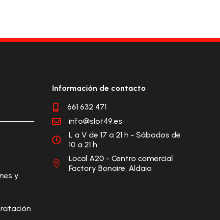
Información de contacto
661 632 471

info@slot49.es

L a V de 17 a 21 h - Sábados de

10 a 21 h
Local A20 - Centro comercial

Factory Bonaire, Aldaia
ones y
ratación