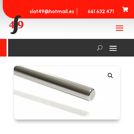

slot49@hotmail.es
661 632 471