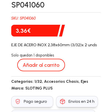
SP041060
SKU:
SP041060
3,36
€
EJE DE ACERO INOX 2,38x60mm (3/32)x 2 unds
Solo quedan 1 disponibles
Añadir al carrito
SP041060
cantidad
Categorías:
1/32
,
Accesorios Chasis
,
Ejes
Marca:
SLOTING PLUS
Pago seguro
Envíos en 24 h