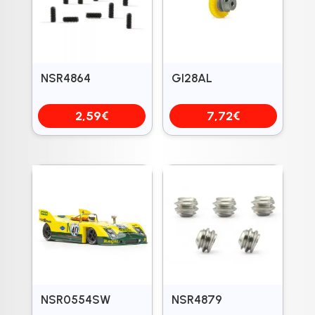
NSR4864
GI28AL
2,59
€
7,72
€
NSR0554SW
NSR4879