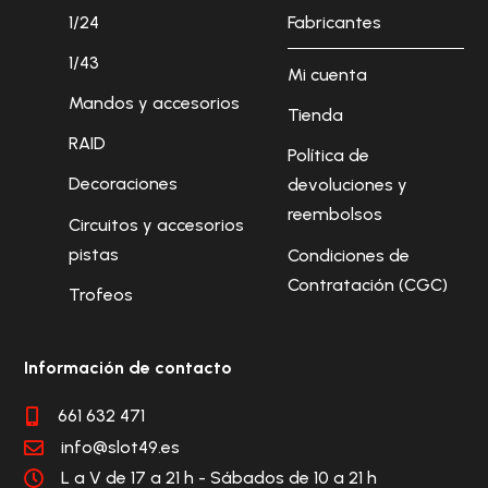
1/24
Fabricantes
1/43
Mi cuenta
Mandos y accesorios
Tienda
RAID
Política de
Decoraciones
devoluciones y
reembolsos
Circuitos y accesorios
pistas
Condiciones de
Contratación (CGC)
Trofeos
Información de contacto
661 632 471

info@slot49.es

L a V de 17 a 21 h - Sábados de 10 a 21 h
