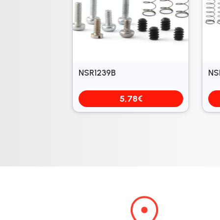
NSR1239B
NS
5,78
€