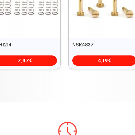
R1214
NSR4837
7,47
€
4,19
€