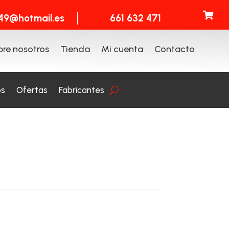

t49@hotmail.es
661 632 471
re nosotros
Tienda
Mi cuenta
Contacto
os
Ofertas
Fabricantes