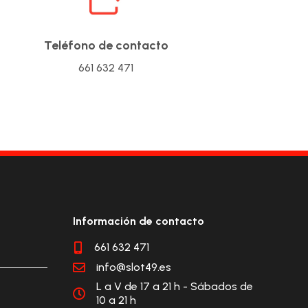
Teléfono de contacto
661 632 471
Información de contacto
661 632 471

info@slot49.es

L a V de 17 a 21 h - Sábados de

10 a 21 h