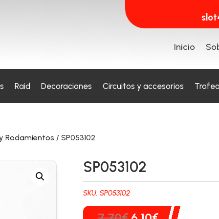
slo
Inicio
Sob
s
Raid
Decoraciones
Circuitos y accesorios
Trofe
 y Rodamientos
/ SP053102
SP053102
SKU:
SP053102
El
El
7,70
€
6,10
€