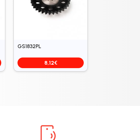
GS1832PL
8,12
€