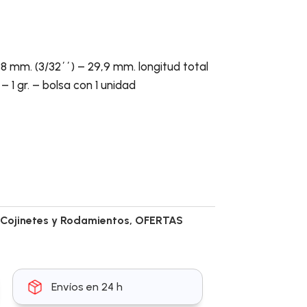
38 mm. (3/32´´) – 29,9 mm. longitud total
 1 gr. – bolsa con 1 unidad
,
Cojinetes y Rodamientos
,
OFERTAS
Envíos en 24 h