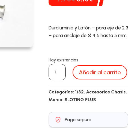
precio
precio
original
actual
era:
es:
Duraluminio y Latón – para eje de 2,
7,70€.
6,10€.
– para anclaje de Ø 4,6 hasta 5 mm. –
Hay existencias
SP053102
Añadir al carrito
cantidad
Categorías:
1/32
,
Accesorios Chasis
Marca:
SLOTING PLUS
Pago seguro