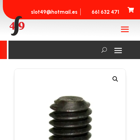

slot49@hotmail.es
661 632 471