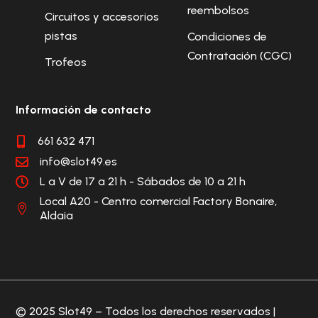
reembolsos
Circuitos y accesorios
pistas
Condiciones de
Contratación (CGC)
Trofeos
Información de contacto
661 632 471

info@slot49.es

L a V de 17 a 21 h - Sábados de 10 a 21 h

Local A20 - Centro comercial Factory Bonaire,

Aldaia
© 2025 Slot49 – Todos los derechos reservados |