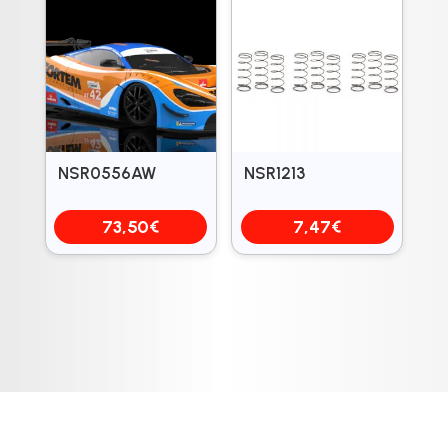
NSR0556AW
NSR1213
73,50
€
7,47
€