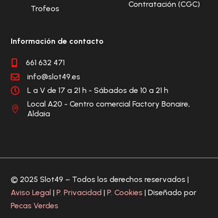
Contratación (CGC)
Trofeos
Información de contacto
661 632 471

info@slot49.es

L a V de 17 a 21 h - Sábados de 10 a 21 h

Local A20 - Centro comercial Factory Bonaire,

Aldaia
© 2025 Slot49 – Todos los derechos reservados |
Aviso Legal
|
P. Privacidad
|
P. Cookies
| Diseñado por
Pecas Verdes