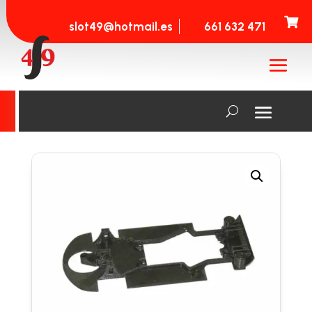

slot49@hotmail.es
661 632 471