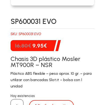
SP600031 EVO
SKU:
SP600031 EVO
El
El
16,80
€
9,95
€
precio
precio
original
actual
Chasis 3D plástico Mosler
era:
es:
MT900R – NSR
16,80€.
9,95€.
Plástico ABS flexible – peso aprox. 10 gr. – para
utilizar con bancadas Slot.it – bolsa con 1
unidad
Hay existencias
SP600031