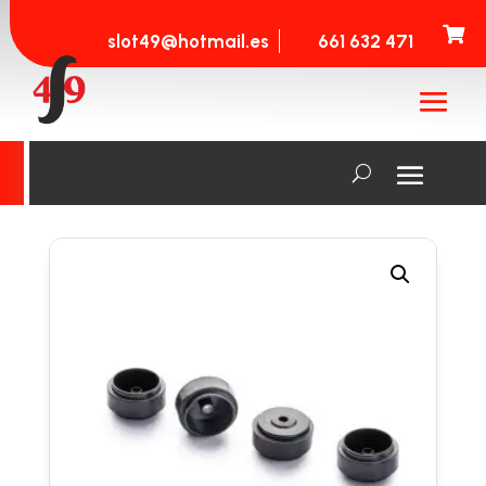

slot49@hotmail.es
661 632 471