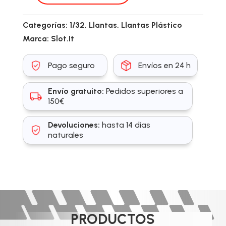
cantidad
Categorías:
1/32
,
Llantas
,
Llantas Plástico
Marca:
Slot.It
Pago seguro
Envíos en 24 h
Envío gratuito:
Pedidos superiores a
150€
Devoluciones:
hasta 14 días
naturales
PRODUCTOS