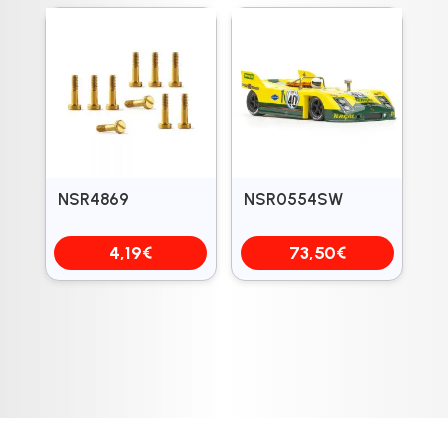
NSR4869
NSR0554SW
4,19
€
73,50
€