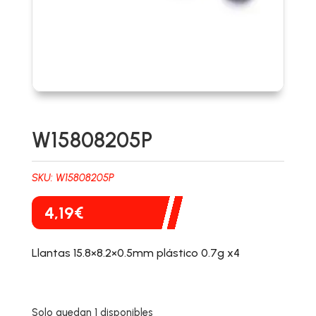
W15808205P
SKU:
W15808205P
4,19
€
Llantas 15.8×8.2×0.5mm plástico 0.7g x4
Solo quedan 1 disponibles