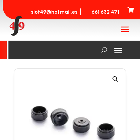

slot49@hotmail.es
661 632 471