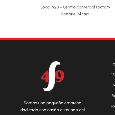
Local A20 - Centro comercial Factory
Bonaire, Aldaia
1/
1/
1/
M
Somos una pequeña empresa
R
dedicada con cariño al mundo del