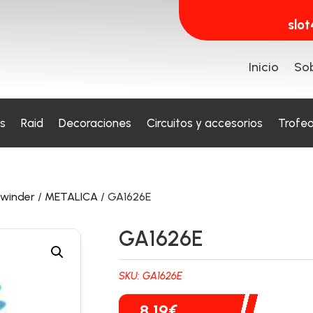
slo
Inicio
Sob
s
Raid
Decoraciones
Circuitos y accesorios
Trofe
ewinder
/
METALICA
/ GA1626E
GA1626E
SKU:
GA1626E
8,19
€