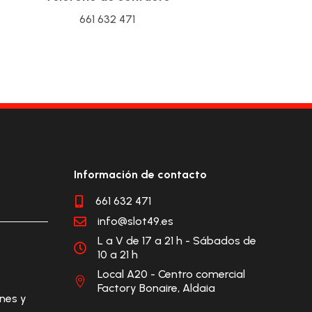
661 632 471
Información de contacto
661 632 471

info@slot49.es

L a V de 17 a 21 h - Sábados de

10 a 21 h
Local A20 - Centro comercial

Factory Bonaire, Aldaia
ones y