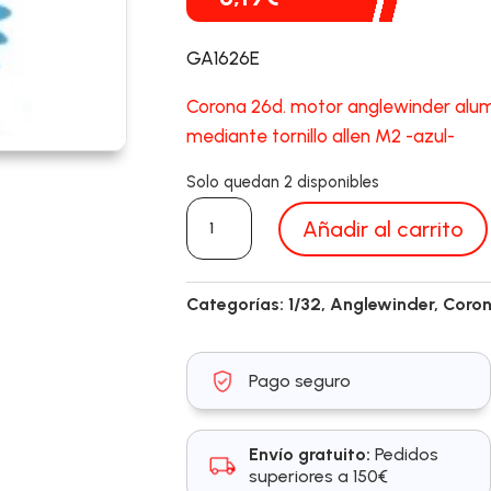
GA1626E
Corona 26d. motor anglewinder alumi
mediante tornillo allen M2 -azul-
Solo quedan 2 disponibles
GA1626E
Añadir al carrito
cantidad
Categorías:
1/32
,
Anglewinder
,
Coro
Pago seguro
Envío gratuito:
Pedidos
superiores a 150€