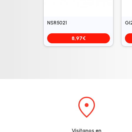
NSR5021
GI
8,97
€
Visítanos en