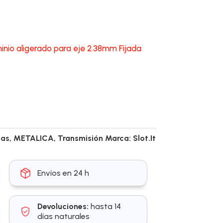
nio aligerado para eje 2.38mm Fijada
nas
,
METALICA
,
Transmisión
Marca:
Slot.It
Envíos en 24 h
Devoluciones:
hasta 14
días naturales