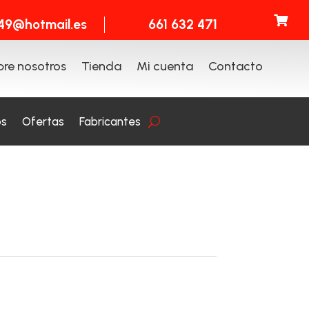

t49@hotmail.es
661 632 471
re nosotros
Tienda
Mi cuenta
Contacto
os
Ofertas
Fabricantes