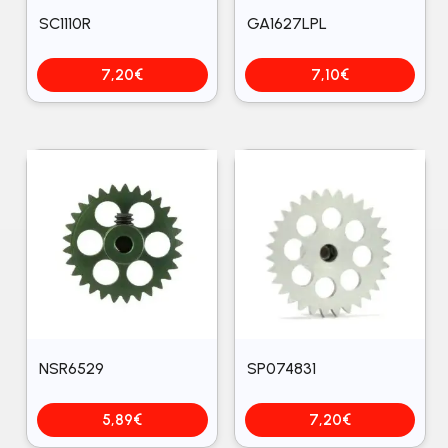
SC1110R
GA1627LPL
7,20
€
7,10
€
NSR6529
SP074831
5,89
€
7,20
€