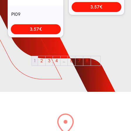
3,57
€
PI09
3,57
€
1
2
3
4
…
6
7
8
→