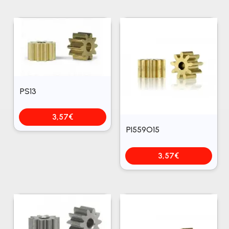
PS13
3,57
€
PI559O15
3,57
€