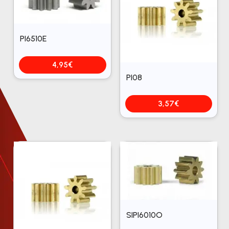
PI6510E
4,95
€
PI08
3,57
€
SIPI6010O