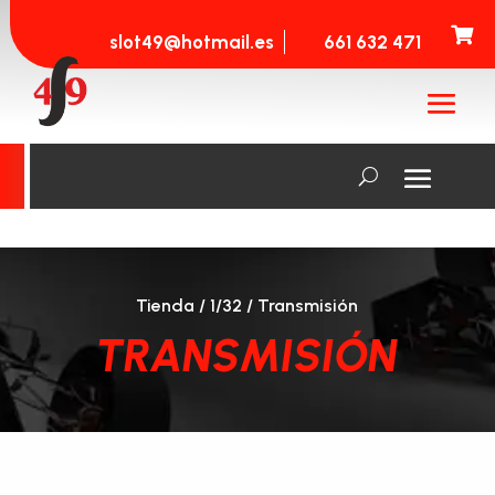

slot49@hotmail.es
661 632 471
Tienda
/
1/32
/ Transmisión
TRANSMISIÓN