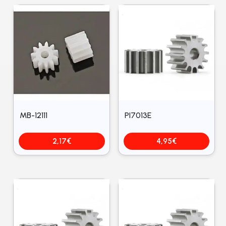
MB-12111
PI7013E
2,17
€
4,95
€