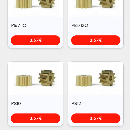
PI6711O
PI6712O
3,57
€
3,57
€
PS10
PS12
3,57
€
3,57
€