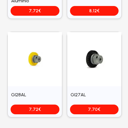
Aluminio
7,72
€
8,12
€
GI28AL
GI27AL
7,72
€
7,70
€