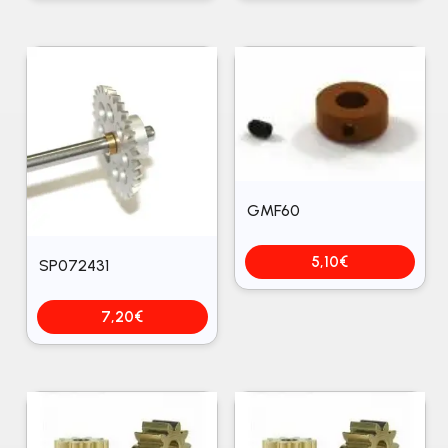
GMF60
5,10
€
SP072431
7,20
€