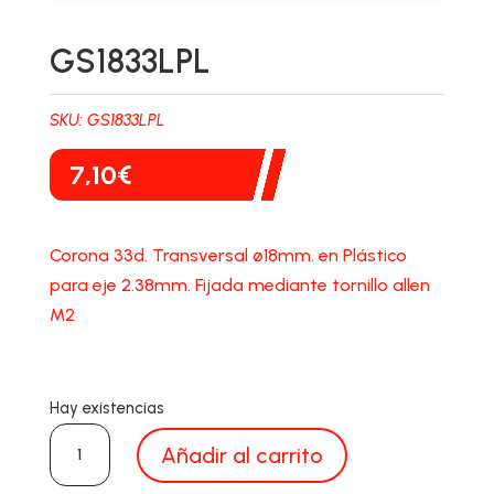
GS1833LPL
SKU:
GS1833LPL
7,10
€
Corona 33d. Transversal ø18mm. en Plástico
para eje 2.38mm. Fijada mediante tornillo allen
M2
Hay existencias
GS1833LPL
Añadir al carrito
cantidad