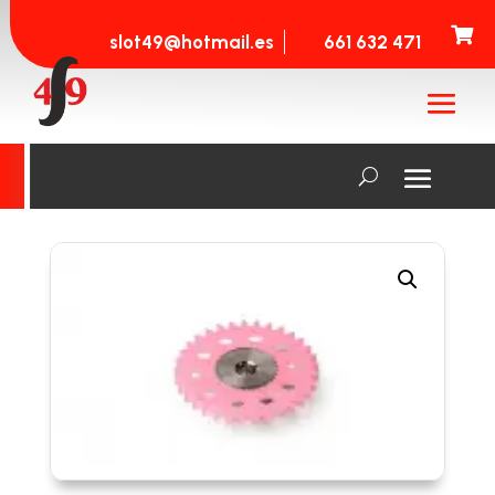

slot49@hotmail.es
661 632 471