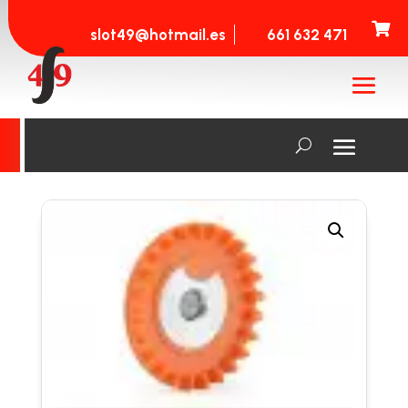

slot49@hotmail.es
661 632 471