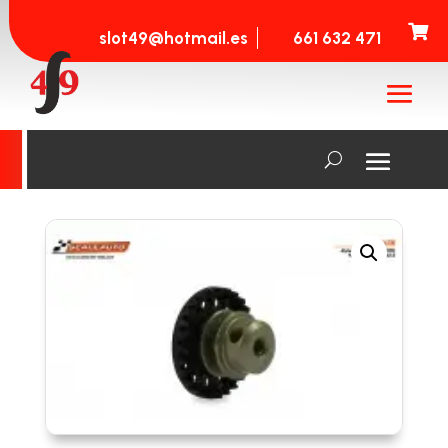

slot49@hotmail.es
661 632 471