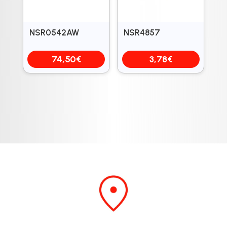
NSR0542AW
NSR4857
74,50
€
3,78
€