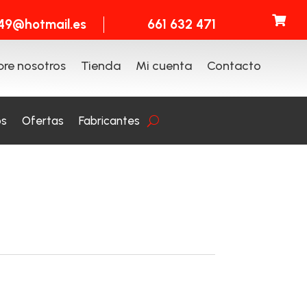

t49@hotmail.es
661 632 471
re nosotros
Tienda
Mi cuenta
Contacto
os
Ofertas
Fabricantes