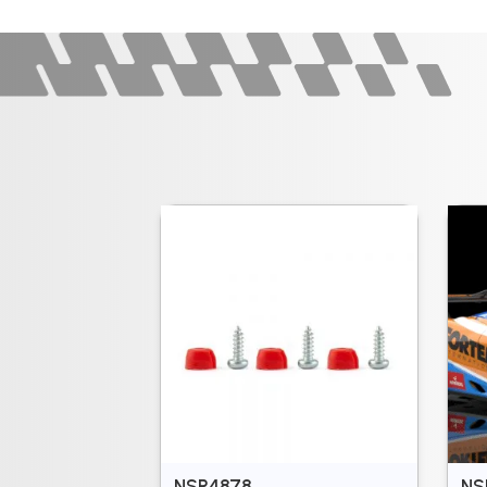
NSR4878
NS