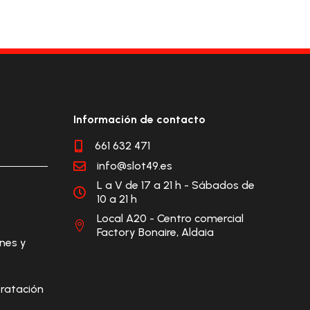
Información de contacto
661 632 471

info@slot49.es

L a V de 17 a 21 h - Sábados de

10 a 21 h
Local A20 - Centro comercial

Factory Bonaire, Aldaia
ones y
ratación