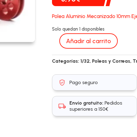
Polea Aluminio Mecanizado 10mm Eje
Solo quedan 1 disponibles
Añadir al carrito
SC-
1703C
Categorías:
1/32
,
Poleas y Correas
,
T
cantidad
Pago seguro
Envío gratuito:
Pedidos
superiores a 150€