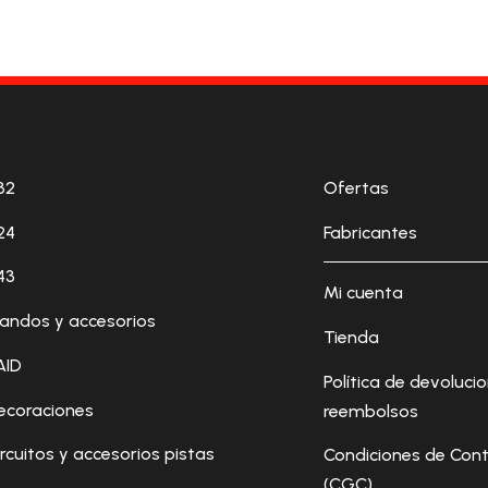
32
Ofertas
24
Fabricantes
43
Mi cuenta
andos y accesorios
Tienda
AID
Política de devoluci
ecoraciones
reembolsos
ircuitos y accesorios pistas
Condiciones de Cont
(CGC)