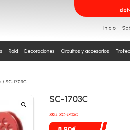
slo
Inicio
Sob
s
Raid
Decoraciones
Circuitos y accesorios
Trofe
s
/ SC-1703C
SC-1703C
SKU:
SC-1703C
8,90
€