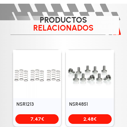
PRODUCTOS
RELACIONADOS
NSR1213
NSR4851
7,47
€
2,48
€