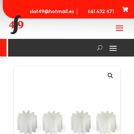

slot49@hotmail.es
661 632 471