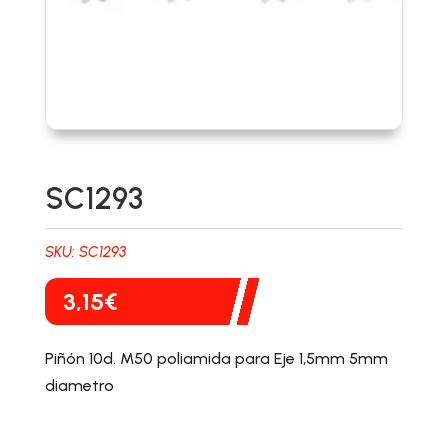
SC1293
SKU:
SC1293
3,15
€
Piñón 10d. M50 poliamida para Eje 1,5mm 5mm
diametro