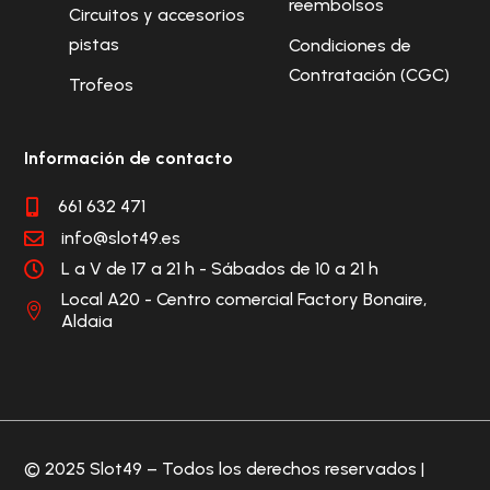
reembolsos
Circuitos y accesorios
pistas
Condiciones de
Contratación (CGC)
Trofeos
Información de contacto
661 632 471

info@slot49.es

L a V de 17 a 21 h - Sábados de 10 a 21 h

Local A20 - Centro comercial Factory Bonaire,

Aldaia
© 2025 Slot49 – Todos los derechos reservados |