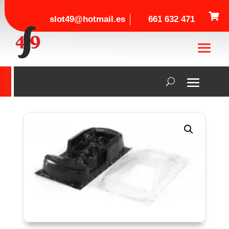

slot49@hotmail.es
661 632 471