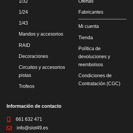
1/32
Ofertas
1/24
Fabricantes
1/43
Mi cuenta
Mandos y accesorios
Tienda
RAID
Política de
Decoraciones
devoluciones y
reembolsos
Circuitos y accesorios
pistas
Condiciones de
Contratación (CGC)
Trofeos
Información de contacto

661 632 471

info@slot49.es