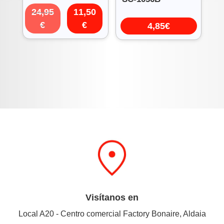
El
El
24,95
11,50
precio
precio
€
€
4,85
€
original
actual
era:
es:
24,95€.
11,50€.
Visítanos en
Local A20 - Centro comercial Factory Bonaire, Aldaia