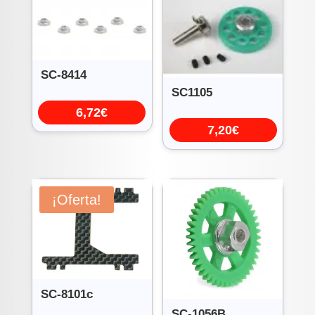
SC-8414
SC1105
6,72
€
7,20
€
¡Oferta!
SC-8101c
SC-1056B