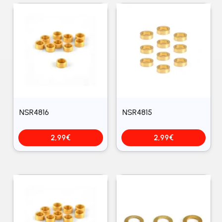
NSR4816
NSR4815
2,99
€
2,99
€