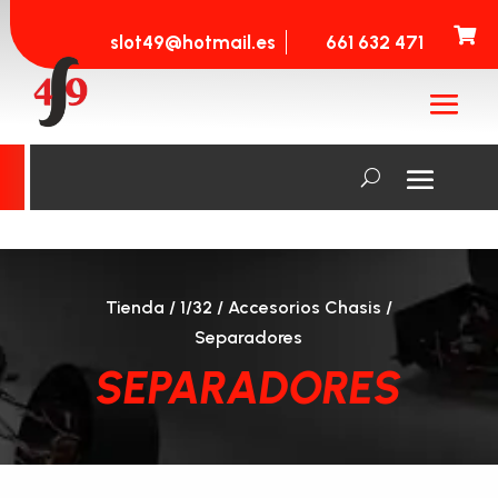

slot49@hotmail.es
661 632 471
Tienda
/
1/32
/
Accesorios Chasis
/
Separadores
SEPARADORES