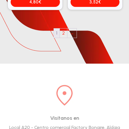
4,80
€
3,52
€
1
2
→
Visítanos en
Local A20 - Centro comercial Factory Bonaire, Aldaia