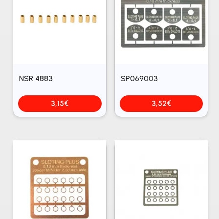
NSR 4883
SP069003
3,15
€
3,52
€