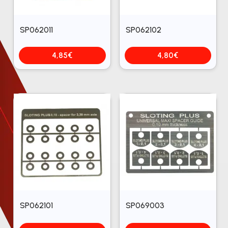
SP062011
SP062102
4,85
€
4,80
€
SP062101
SP069003