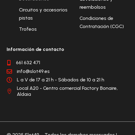
reembolsos
Circuitos y accesorios
pistas
Condiciones de
Contratación (CGC)
Trofeos
Información de contacto
661 632 471

info@slot49.es

L a V de 17 a 21 h - Sábados de 10 a 21 h

Local A20 - Centro comercial Factory Bonaire,

Aldaia
© 2025 Slot49 – Todos los derechos reservados |