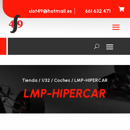

slot49@hotmail.es
661 632 471
Tienda
/
1/32
/
Coches
/ LMP-HIPERCAR
LMP-HIPERCAR